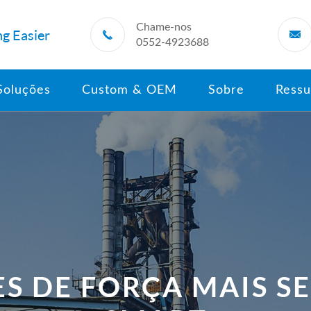
Chame-nos
g Easier


0552-4923688
Soluções
Custom & OEM
Sobre
Ressu
S DE FORÇA MAIS S