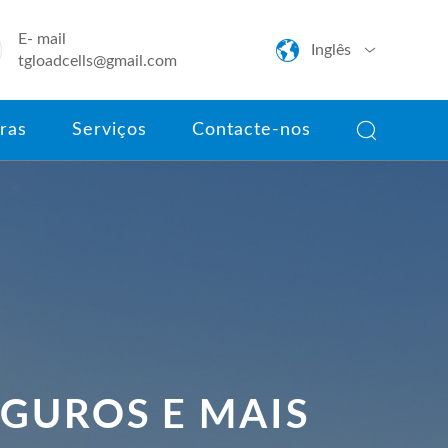
E- mail

Inglês

tgloadcells@gmail.com
English

ras
Serviços
Contacte-nos
日本語
한국어
français
Deutsch
Español
italiano
EGUROS E MAIS
português