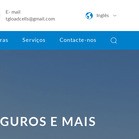
E- mail

Inglês

tgloadcells@gmail.com
English

ras
Serviços
Contacte-nos
日本語
한국어
français
Deutsch
Español
EGUROS E MAIS
italiano
português