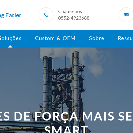
Chame-nos
g Easier


0552-4923688
Soluções
Custom & OEM
Sobre
Ressu
S DE FORÇA MAIS S
SMART