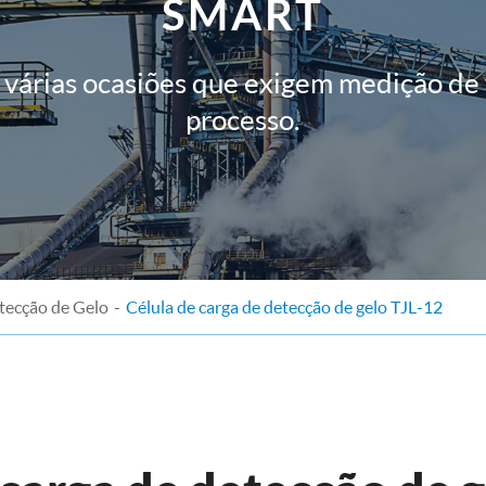
SMART
várias ocasiões que exigem medição de
processo.
tecção de Gelo
Célula de carga de detecção de gelo TJL-12