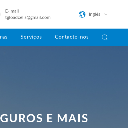
E- mail

Inglês

tgloadcells@gmail.com
English

ras
Serviços
Contacte-nos
日本語
한국어
français
Deutsch
Español
italiano
EGUROS E MAIS
português