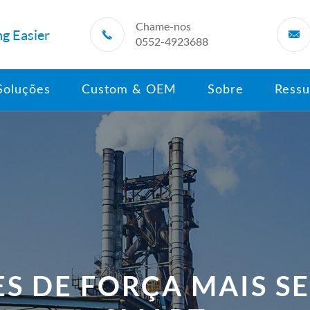
Chame-nos
g Easier


0552-4923688
Soluções
Custom & OEM
Sobre
Ressu
S DE FORÇA MAIS S