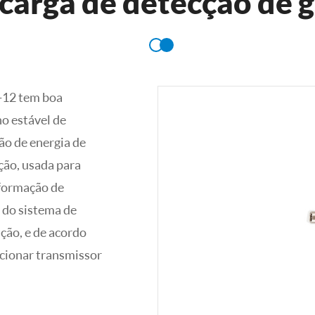
 carga de detecção de g
L-12 tem boa
o estável de
ão de energia de
ção, usada para
sformação de
 do sistema de
ão, e de acordo
icionar transmissor