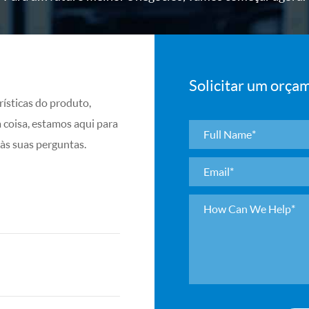
Solicitar um orça
ísticas do produto,
a coisa, estamos aqui para
às suas perguntas.