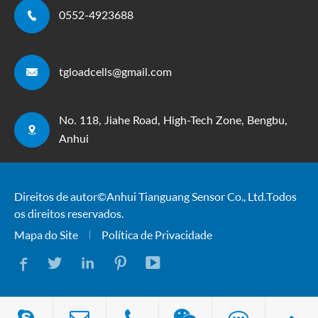

0552-4923688

tgloadcells@gmail.com
No. 118, Jiahe Road, High-Tech Zone, Bengbu,

Anhui
Direitos de autor ©
Anhui Tianguang Sensor Co., Ltd.
Todos
os direitos reservados.
Mapa do Site
Política de Privacidade




