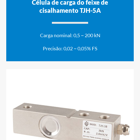
Célula de carga do feixe de
cisalhamento TJH-5A
Carga nominal: 0,5 ~ 200 kN
Precisão: 0,02 ~ 0,05% FS