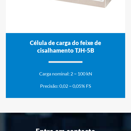
Célula de carga do feixe de
cisalhamento TJH-5B
Carga nominal: 2 ~ 100 kN
Precisão: 0,02 ~ 0,05% FS