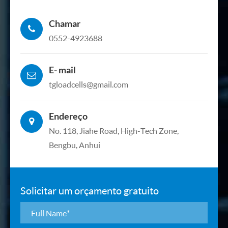
Chamar
0552-4923688
E- mail
tgloadcells@gmail.com
Endereço
No. 118, Jiahe Road, High-Tech Zone,
Bengbu, Anhui
Solicitar um orçamento gratuito