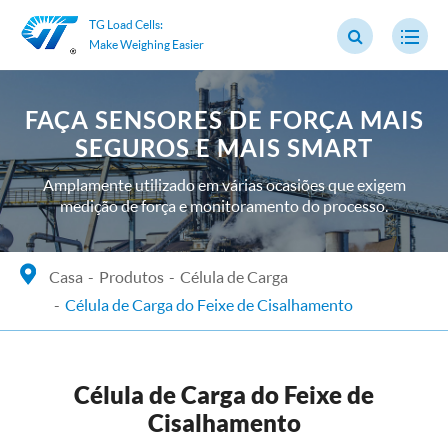
TG Load Cells:
Make Weighing Easier
FAÇA SENSORES DE FORÇA MAIS
SEGUROS E MAIS SMART
Amplamente utilizado em várias ocasiões que exigem
medição de força e monitoramento do processo.
Casa
Produtos
Célula de Carga
Célula de Carga do Feixe de Cisalhamento
Célula de Carga do Feixe de
Cisalhamento